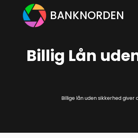
Hop
BANKNORDEN
til
indhold
Billig Lån ude
Billige lån uden sikkerhed giver