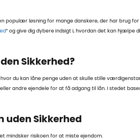
 en populær løsning for mange danskere, der har brug for 
hed
” og give dig dybere indsigt i, hvordan det kan hjælpe
 uden Sikkerhed?
n, hvor du kan låne penge uden at skulle stille værdigens
 eller andre ejendele for at få adgang til lån. I stedet bas
ån uden Sikkerhed
et mindsker risikoen for at miste ejendom.