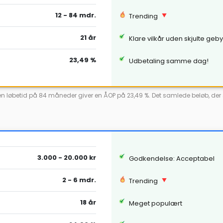
12 - 84 mdr.
Trending
21 år
Klare vilkår uden skjulte geb
23,49 %
Udbetaling samme dag!
ed en løbetid på 84 måneder giver en ÅOP på 23,49 %. Det samlede beløb, der 
3.000 - 20.000 kr
Godkendelse: Acceptabel
2 - 6 mdr.
Trending
18 år
Meget populært