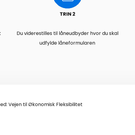
TRIN 2
k
Du viderestilles til låneudbyder hvor du skal
udfylde låneformularen
hed: Vejen til Økonomisk Fleksibilitet