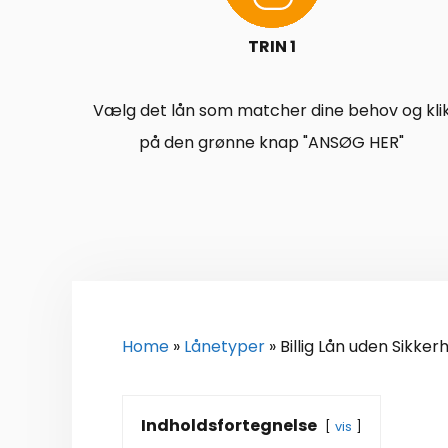
TRIN 1
Vælg det lån som matcher dine behov og kli
på den grønne knap "ANSØG HER"
Home
»
Lånetyper
»
Billig Lån uden Sikker
Indholdsfortegnelse
vis