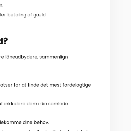
n.
ller betaling af gæld.
d?
flere låneudbydere, sammenlign
atser for at finde det mest fordelagtige
t inkludere dem i din samlede
mødekomme dine behov.