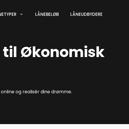
NETYPER
LÅNEBELØB
LÅNEUDBYDERE
n til Økonomisk
t online og realisér dine drømme.