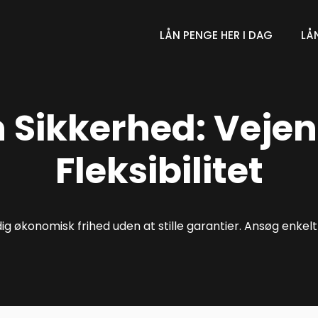
LÅN PENGE HER I DAG
LÅ
n Sikkerhed: Veje
Fleksibilitet
 dig økonomisk frihed uden at stille garantier. Ansøg enkel