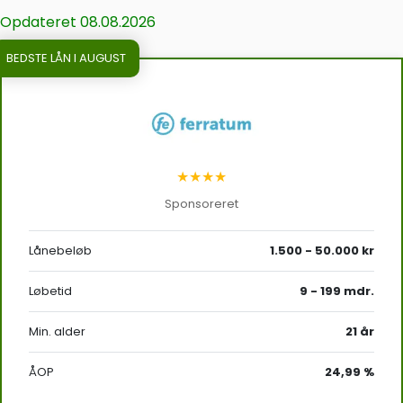
Opdateret 08.08.2026
BEDSTE LÅN I AUGUST
★★★★
Sponsoreret
Lånebeløb
1.500 - 50.000 kr
Løbetid
9 - 199 mdr.
Min. alder
21 år
ÅOP
24,99 %