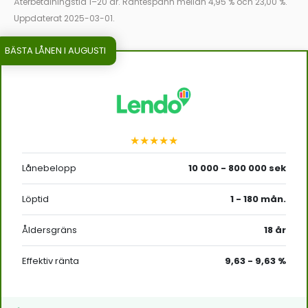
Återbetalningstid 1–20 år. Räntespann mellan 4,95 % och 23,00 %.
Uppdaterat 2025-03-01.
BÄSTA LÅNEN I AUGUSTI
★★★★★
Lånebelopp
10 000 - 800 000 sek
Löptid
1 - 180 mån.
Åldersgräns
18 år
Effektiv ränta
9,63 - 9,63 %