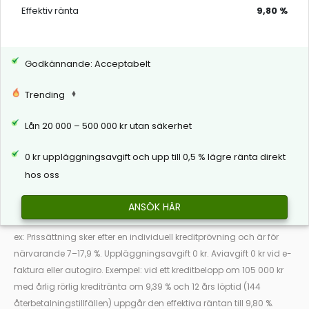
Effektiv ränta
9,80 %
Godkännande: Acceptabelt
Trending
Lån 20 000 – 500 000 kr utan säkerhet
0 kr uppläggningsavgift och upp till 0,5 % lägre ränta direkt
hos oss
ANSÖK HÄR
ex: Prissättning sker efter en individuell kreditprövning och är för
närvarande 7–17,9 %. Uppläggningsavgift 0 kr. Aviavgift 0 kr vid e-
faktura eller autogiro. Exempel: vid ett kreditbelopp om 105 000 kr
med årlig rörlig kreditränta om 9,39 % och 12 års löptid (144
återbetalningstillfällen) uppgår den effektiva räntan till 9,80 %.