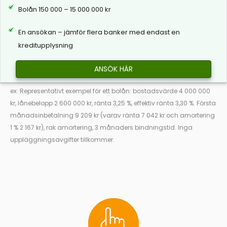
Bolån 150 000 – 15 000 000 kr
En ansökan – jämför flera banker med endast en
kreditupplysning
ANSÖK HÄR
ex: Representativt exempel för ett bolån: bostadsvärde 4 000 000
kr, lånebelopp 2 600 000 kr, ränta 3,25 %, effektiv ränta 3,30 %. Första
månadsinbetalning 9 209 kr (varav ränta 7 042 kr och amortering
1 % 2 167 kr), rak amortering, 3 månaders bindningstid. Inga
uppläggningsavgifter tillkommer.