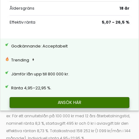
Åldersgräns
18 år
Effektiv ränta
5,07 - 26,5 %
Godkännande: Acceptabelt
Trending
Jämför lån upp till 800 000 kr.
Ränta 4,95–22,95 %.
ANSÖK HÄR
ex: För ett annuitetslån på 100 000 kr med 12 års återbetalningstid,
nominell ränta 8,3 %, startavgift 495 kr och 0 kr i aviavgift blir den
effektiva räntan 8,73 %. Totalkostnad 158 252 kr (1 099 kr/mån i 144
månader). Individuell ränta 4,95–22,95 %.