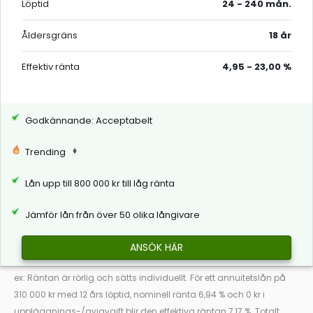
Löptid
24 - 240 mån.
Åldersgräns
18 år
Effektiv ränta
4,95 - 23,00 %
Godkännande: Acceptabelt
Trending
Lån upp till 800 000 kr till låg ränta
Jämför lån från över 50 olika långivare
ANSÖK HÄR
ex: Räntan är rörlig och sätts individuellt. För ett annuitetslån på
310 000 kr med 12 års löptid, nominell ränta 6,94 % och 0 kr i
uppläggnings-/aviavgift blir den effektiva räntan 7,17 %. Totalt