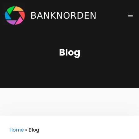
Saltar
al
Me
contenido
Blog
Home
»
Blog