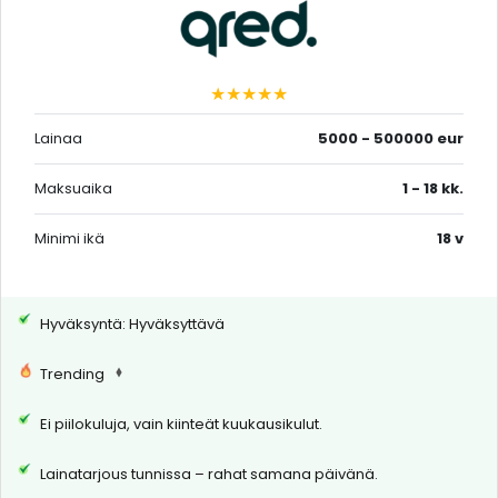
★★★★★
Lainaa
5000 - 500000 eur
Maksuaika
1 - 18 kk.
Minimi ikä
18 v
Hyväksyntä: Hyväksyttävä
Trending
Ei piilokuluja, vain kiinteät kuukausikulut.
Lainatarjous tunnissa – rahat samana päivänä.