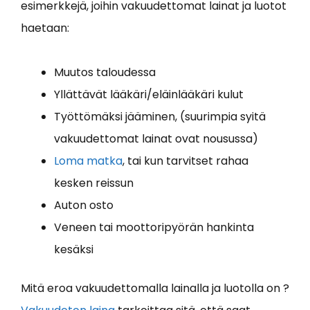
esimerkkejä, joihin vakuudettomat lainat ja luotot
haetaan:
Muutos taloudessa
Yllättävät lääkäri/eläinlääkäri kulut
Työttömäksi jääminen, (suurimpia syitä
vakuudettomat lainat ovat nousussa)
Loma matka
, tai kun tarvitset rahaa
kesken reissun
Auton osto
Veneen tai moottoripyörän hankinta
kesäksi
Mitä eroa vakuudettomalla lainalla ja luotolla on ?