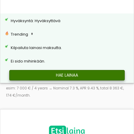
Hyväksyntä: Hyväksyttävä
Trending
Kilpailuta lainasi maksutta.
Ei sido mihinkään.
HAE LAINAA
esim: 7 000 € / 4 years → Nominal 7.3 %, APR 9.43 %, total 8 363 €,
174 €/month.