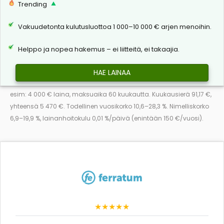
Trending
Vakuudetonta kulutusluottoa 1 000–10 000 € arjen menoihin.
Helppo ja nopea hakemus – ei liitteitä, ei takaajia.
HAE LAINAA
esim: 4 000 € laina, maksuaika 60 kuukautta. Kuukausierä 91,17 €,
yhteensä 5 470 €. Todellinen vuosikorko 10,6–28,3 %. Nimelliskorko
6,9–19,9 %, lainanhoitokulu 0,01 %/päivä (enintään 150 €/vuosi).
★★★★★