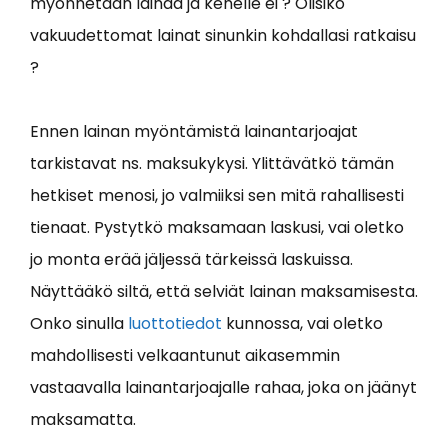
myönnetään lainaa ja kenelle ei ? Olisiko
vakuudettomat lainat sinunkin kohdallasi ratkaisu
?
Ennen lainan myöntämistä lainantarjoajat
tarkistavat ns. maksukykysi. Ylittävätkö tämän
hetkiset menosi, jo valmiiksi sen mitä rahallisesti
tienaat. Pystytkö maksamaan laskusi, vai oletko
jo monta erää jäljessä tärkeissä laskuissa.
Näyttääkö siltä, että selviät lainan maksamisesta.
Onko sinulla
luottotiedot
kunnossa, vai oletko
mahdollisesti velkaantunut aikasemmin
vastaavalla lainantarjoajalle rahaa, joka on jäänyt
maksamatta.