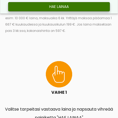
HAE LAINAA
esim: 10 000 € laina, maksuaika 6 kk. Yrittäjä maksaa pääomaa 1
667 € kuukaudessa ja kuukausikulun 199 €. Jos laina maksetaan
pois 3 kk:ssa, kokonaishinta on 597 €.
VAIHE 1
Valitse tarpeitasi vastaava laina ja napsauta vihreää
painiketta "HAE LAINAA"