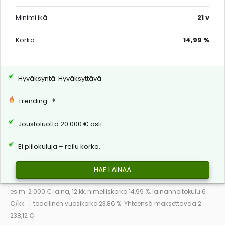
Minimi ikä
21 v
Korko
14,99 %
Hyväksyntä: Hyväksyttävä
Trending
Joustoluotto 20 000 € asti.
Ei piilokuluja – reilu korko.
HAE LAINAA
esim: 2 000 € laina, 12 kk, nimelliskorko 14,99 %, lainanhoitokulu 6
€/kk → todellinen vuosikorko 23,86 %. Yhteensä maksettavaa 2
238,12 €.